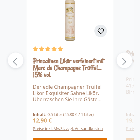
Prinz 
Durchschnittliche Bewertung von 5 von 5 Ste
Birne 
Prinzalinen Likör verfeinert mit
Marc de Champagne Trüffel
15% vol.
Prinz 
41% Vo
Der edle Champagner Trüffel
Birne
Likör Exquisiter Sahne Likör.
des 1
Überraschen Sie Ihre Gäste
und n
und sich selbst mit diesem
Namen
edlen Champagner Trüffel
Inhalt:
0,5 Liter
(25,80 € / 1 Liter)
Inhalt
Tafelo
Likör. Der Frauenliebling unter
12,90 €
19,90
Regulärer Preis:
Regulä
Christ
den Creams! Eine persönliche
Preise inkl. MwSt. zzgl. Versandkosten
Preise 
gehör
Empfehlung von uns ist
Klass
definitiv der Champagner