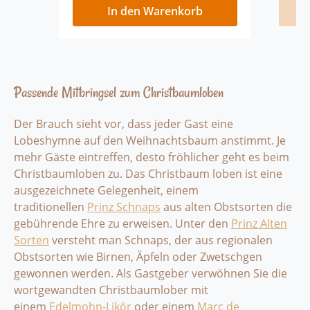
Obsts
Trüffel Likör
In den Warenkorb
von E
Septe
zitron
Sonne
rötlic
Christ
Passende Mitbringsel zum Christbaumloben
gesch
zarte
Der Brauch sieht vor, dass jeder Gast eine
Erntez
Lobeshymne auf den Weihnachtsbaum anstimmt. Je
Reifeg
dem O
mehr Gäste eintreffen, desto fröhlicher geht es beim
aroma
Christbaumloben zu. Das Christbaum loben ist eine
Gesch
ausgezeichnete Gelegenheit, einem
hande
traditionellen
Prinz Schnaps
aus alten Obstsorten die
belie
gebührende Ehre zu erweisen. Unter den
Prinz Alten
Liebh
Desti
Sorten
versteht man Schnaps, der aus regionalen
kann 
Obstsorten wie Birnen, Äpfeln oder Zwetschgen
und d
gewonnen werden. Als Gastgeber verwöhnen Sie die
ausge
wortgewandten Christbaumlober mit
Willia
einem
Edelmohn-Likör
oder einem
Marc de
eine 