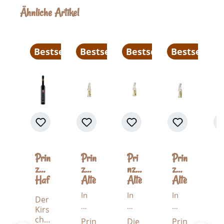
Produktgalerie überspringen
Ähnliche Artikel
Bestseller
Bestseller
Bestseller
Bestseller
Prin
Prin
Pri
Prin
P
z
z
nz
z
z
Haf
Alte
Alte
Alte
W
ele
Has
Ma
Willi
t
In
In
In
Der
W
Kirs
elnu
rille
ams
W
h
h
h
Kirs
t
ch
ss
41%
-
K
al
al
al
chb
r
Prin
Die
Prin
Bra
41%
vol.
Chri
c