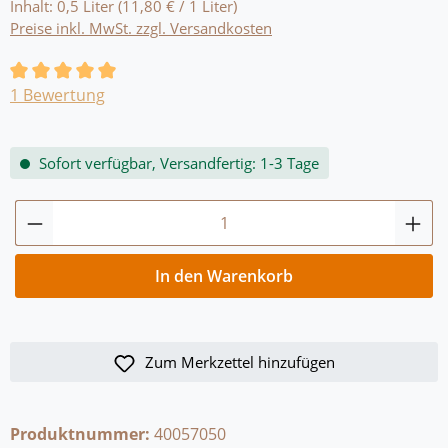
Inhalt:
0,5 Liter
(11,80 € / 1 Liter)
Preise inkl. MwSt. zzgl. Versandkosten
Durchschnittliche Bewertung von 5 von 5 Sternen
1 Bewertung
Sofort verfügbar, Versandfertig: 1-3 Tage
Produkt Anzahl: Gib den gewünschten Wert
In den Warenkorb
Zum Merkzettel hinzufügen
Produktnummer:
40057050