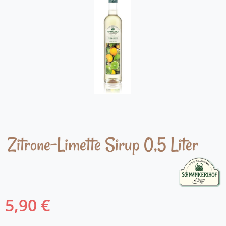
Zitrone-Limette Sirup 0,5 Liter
5,90 €
Regulärer Preis: