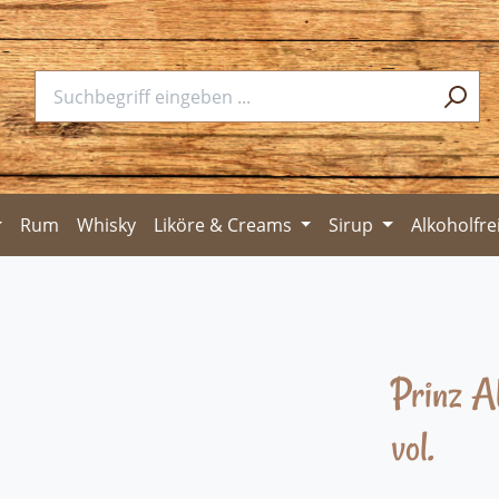
Rum
Whisky
Liköre & Creams
Sirup
Alkoholfre
Prinz A
vol.