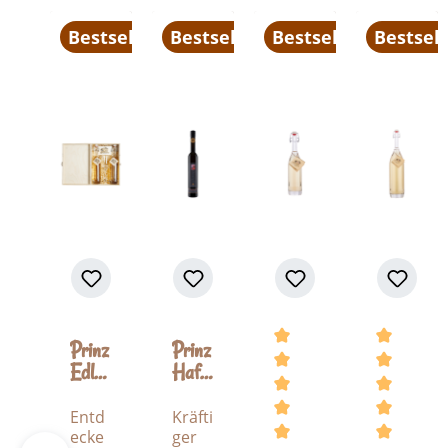
Bestseller
Bestseller
Bestseller
Bestsell
Prinz
Prinz
Edles
Hafel
in
e
Holz
Himb
Entd
Kräfti
verpa
eer
ecke
ger