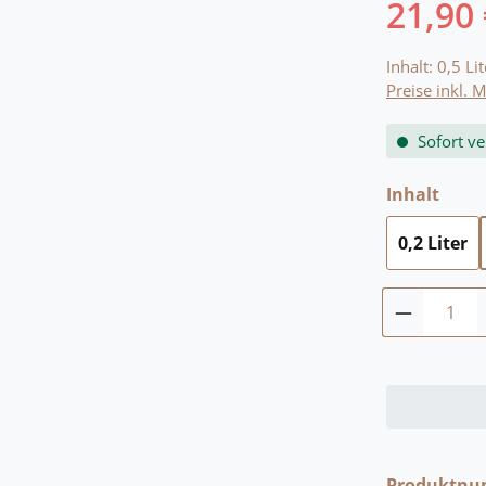
21,90
Regulärer Pr
Inhalt:
0,5 Li
Preise inkl. 
Sofort ve
ausw
Inhalt
0,2 Liter
Produkt 
Produktn