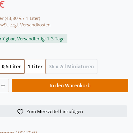
 €
eis:
ter
(43,80 € / 1 Liter)
MwSt. zzgl. Versandkosten
rfügbar, Versandfertig: 1-3 Tage
ählen
0,5 Liter
1 Liter
36 x 2cl Miniaturen
(Diese Option ist zurzeit nicht
Anzahl: Gib den gewünschten Wert ein o
In den Warenkorb
Zum Merkzettel hinzufügen
ummer:
10017050