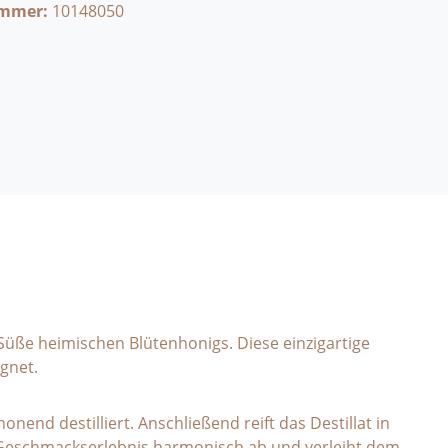
ummer:
10148050
 Süße heimischen Blütenhonigs. Diese einzigartige
gnet.
nend destilliert. Anschließend reift das Destillat in
s Geschmackserlebnis harmonisch ab und verleiht dem