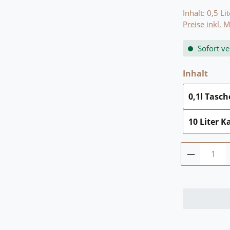
Inhalt:
0,5 Li
Preise inkl. 
Sofort ve
ausw
Inhalt
0,1l Tasc
10 Liter K
Produkt 