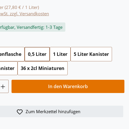
ter
(27,80 € / 1 Liter)
MwSt. zzgl. Versandkosten
rfügbar, Versandfertig: 1-3 Tage
ählen
henflasche
0,5 Liter
1 Liter
5 Liter Kanister
anister
36 x 2cl Miniaturen
Anzahl: Gib den gewünschten Wert ein o
In den Warenkorb
Zum Merkzettel hinzufügen