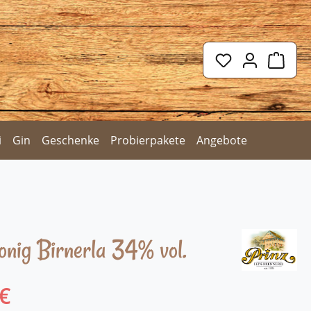
Ware
i
Gin
Geschenke
Probierpakete
Angebote
onig Birnerla 34% vol.
 €
eis: